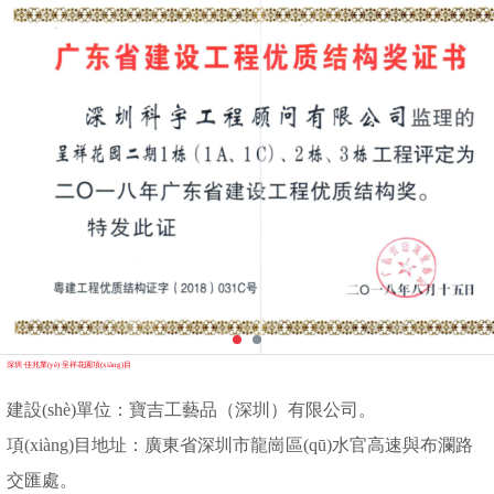
深圳·佳兆業(yè)·呈祥花園項(xiàng)目
建設(shè)單位：寶吉工藝品（深圳）有限公司。
項(xiàng)目地址：廣東省深圳市龍崗區(qū)水官高速與布瀾路
交匯處。