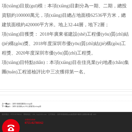
項(xiàng)目規(guī)模：本項(xiàng)目劃分為一期、二期，總投
資額約100000萬元，項(xiàng)目總占地面積62536平方米，總
建筑面積約420000平方米。地上32-44層，地下2層；
項(xiàng)目獲獎： 2018年廣東省建設(shè)工程優(yōu)質(zhì)結
(jié)構(gòu)獎、2018年度深圳市優(yōu)質(zhì)結(jié)構(gòu)工
程獎、2020年度深圳市優(yōu)質(zhì)工程獎。
項(xiàng)目特點(diǎn)：本項(xiàng)目在佳兆業(yè)地產(chǎn)集
團(tuán)工程巡檢評比中三次獲得第一名。
上一個(gè)：
深圳·頌德花園項(xiàng)目
下一個(gè)：
深圳·佳兆業(yè)·中心壹號項(xiàng)目
咨詢電話：0755-82788162
郵箱地址：zhb_ ky@163.com 公司地址：深圳市龍崗區(qū)如意路中糧祥云廣場2棟A座 1601
全國咨詢熱線
0755-82788162